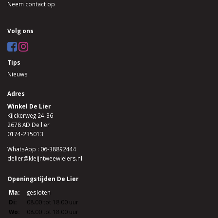
Neem contact op
Volg ons
Tips
Nieuws
Adres
Winkel De Lier
Kijckerweg 24-36
2678 AD De lier
0174-235013
WhatsApp : 06-38892444
delier@kleijntweewielers.nl
Openingstijden De Lier
Ma:
gesloten
Di:
08.00 tot 18.00 uur
Wo:
08.00 tot 18.00 uur