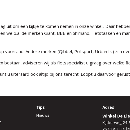
raag uit om een kijkje te komen nemen in onze winkel.. Daar hebb
n we o.a. de merken Giant, BBB en Shimano. Fietstassen en mande
 voorraad. Andere merken (Qibbel, Polisport, Urban Iki) zijn eve
 bestaan, adviseren wij als fietsspecialist u graag over welke fie
nt u uiteraard ook altijd bij ons terecht. Loopt u daarvoor gerus
Tips
Adres
Nieuws
Winkel De Lie
p
Kijckerweg 24-
2678 AD De lie