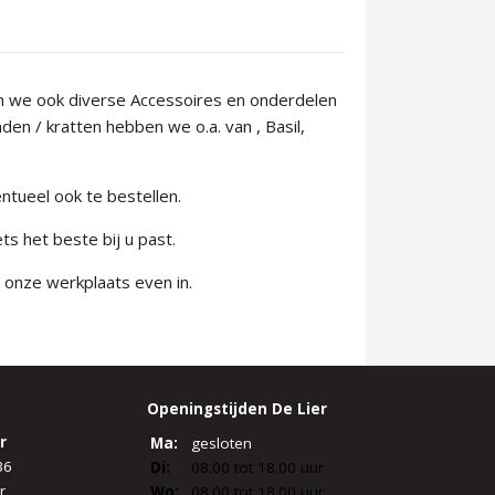
en we ook diverse Accessoires en onderdelen
n / kratten hebben we o.a. van , Basil,
ntueel ook te bestellen.
ts het beste bij u past.
t onze werkplaats even in.
Openingstijden De Lier
r
Ma:
gesloten
36
Di:
08.00 tot 18.00 uur
r
Wo:
08.00 tot 18.00 uur