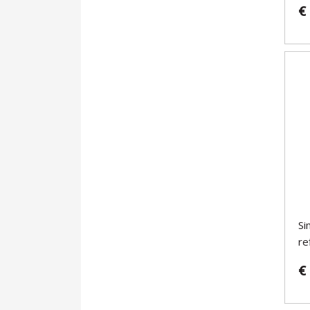
€
Si
re
€