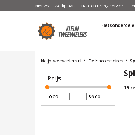
Nieuws
Werkplaats
Haal en Breng service
Fie
Fietsonderdele
kleijntweewielers.nl
Fietsaccessoires
Sp
Sp
Prijs
15
re