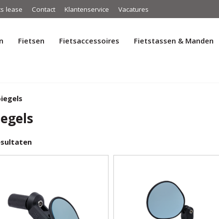
ts lease
Contact
Klantenservice
Vacatures
n
Fietsen
Fietsaccessoires
Fietstassen & Manden
iegels
iegels
sultaten