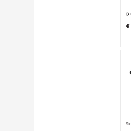
B+
€
Si