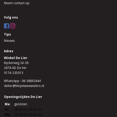
Neem contact op
Volg ons
Tips
Nieuws
Adres
Winkel De Lier
Kijckerweg 24-36
2678 AD De lier
0174-235013
WhatsApp : 06-38892444
delier@kleijntweewielers.nl
Openingstijden De Lier
Ma:
gesloten
Di:
08.00 tot 18.00 uur
Wo:
08.00 tot 18.00 uur