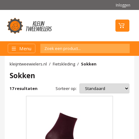
Inloggen
Menu
kleijntweewielers.nl
Fietskleding
Sokken
Sokken
Sorteer op:
17
resultaten