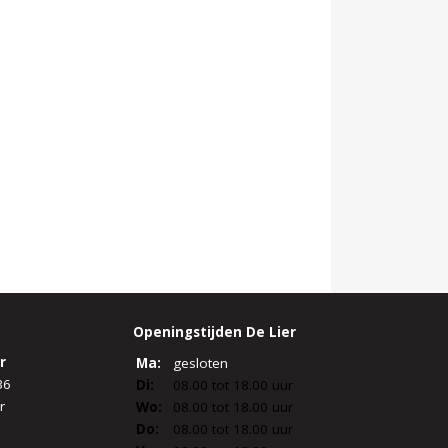
Openingstijden De Lier
r
Ma:
gesloten
36
Di:
08.00 tot 18.00 uur
r
Wo:
08.00 tot 18.00 uur
Do:
08.00 tot 18.00 uur