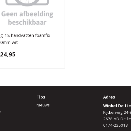
g-18 handvatten foamfix
30mm wit
 24,95
Tips
Adres
Nieuws
Winkel De Lie
p
Kijckerweg 24-
2678 AD De lie
0174-235013