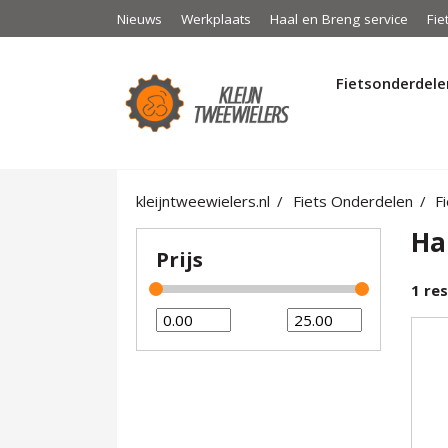
Nieuws
Werkplaats
Haal en Breng service
Fie
Fietsonderdele
kleijntweewielers.nl
Fiets Onderdelen
F
Ha
Prijs
1
res