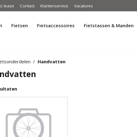
ts lease
Contact
Klantenservice
Vacatures
n
Fietsen
Fietsaccessoires
Fietstassen & Manden
ietsonderdelen
Handvatten
ndvatten
ultaten