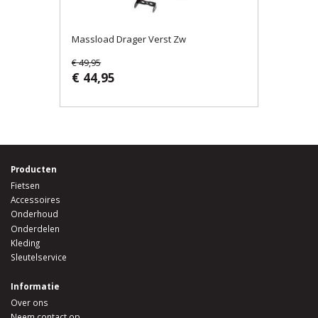
Massload Drager Verst Zw
€ 49,95
€ 44,95
Producten
Fietsen
Accessoires
Onderhoud
Onderdelen
Kleding
Sleutelservice
Informatie
Over ons
Neem contact op