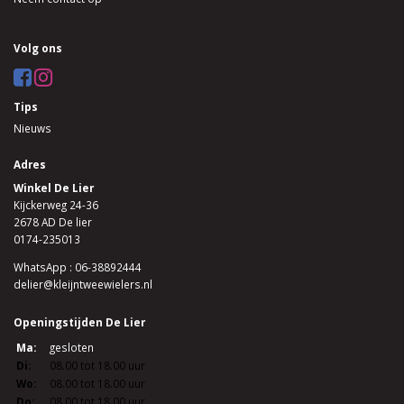
Volg ons
Tips
Nieuws
Adres
Winkel De Lier
Kijckerweg 24-36
2678 AD De lier
0174-235013
WhatsApp : 06-38892444
delier@kleijntweewielers.nl
Openingstijden De Lier
Ma:
gesloten
Di:
08.00 tot 18.00 uur
Wo:
08.00 tot 18.00 uur
Do:
08.00 tot 18.00 uur